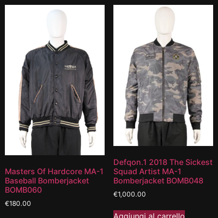
Defqon.1 2018 The Sickest
Masters Of Hardcore MA-1
Squad Artist MA-1
Baseball Bomberjacket
Bomberjacket BOMB048
BOMB060
€
1,000.00
€
180.00
Aggiungi al carrello