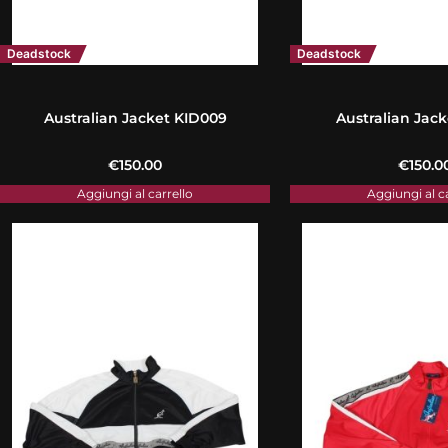
Deadstock
Deadstock
Australian Jacket KID009
Australian Jack
€
150.00
€
150.0
Aggiungi al carrello
Aggiungi al c