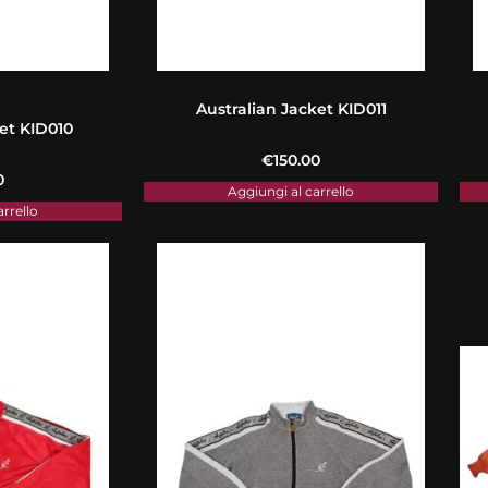
Australian Jacket KID011
et KID010
€
150.00
0
Aggiungi al carrello
arrello