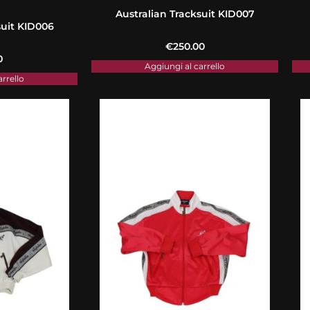
Australian Tracksuit KID007
suit KID006
€
250.00
0
Aggiungi al carrello
arrello