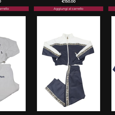
0
€
150.00
arrello
Aggiungi al carrello