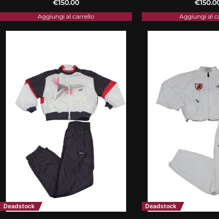
€
150.00
€
150.0
Aggiungi al carrello
Aggiungi al c
Deadstock
Deadstock