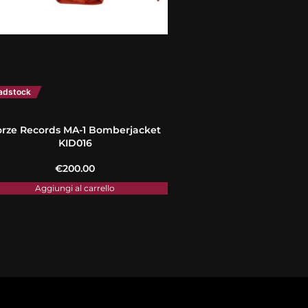
adstock
orze Records MA-1 Bomberjacket
KID016
€
200.00
Aggiungi al carrello