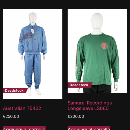
Deadstock
Deadstock
Samurai Recordings
Australian T5402
Longsleeve LS060
€
250.00
€
200.00
Aggiungi al carrello
Aggiungi al carrello