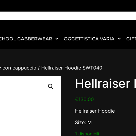
CHOOL GABBERWEAR
OGGETTISTICA VARIA
GIF
e con cappuccio
/ Hellraiser Hoodie SWT040
Hellraise
€
130.00
Hellraiser Hoodie
Size: M
1 disponibili