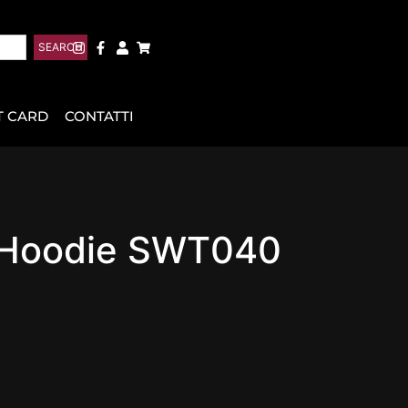
SEARCH
T CARD
CONTATTI
r Hoodie SWT040