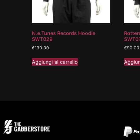
N.e.Tunes Records Hoodie
Rotter
SWT029
SWT0
€
130.00
€
90.00
Aggiungi al carrello
Aggiun