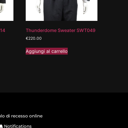
014
Thunderdome Sweater SWT049
€
220.00
Aggiungi al carrello
o di recesso online
Notifications