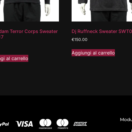
dam Terror Corps Sweater
Dj Ruffneck Sweater SWT
17
€
150.00
Aggiungi al carrello
gi al carrello
Modul