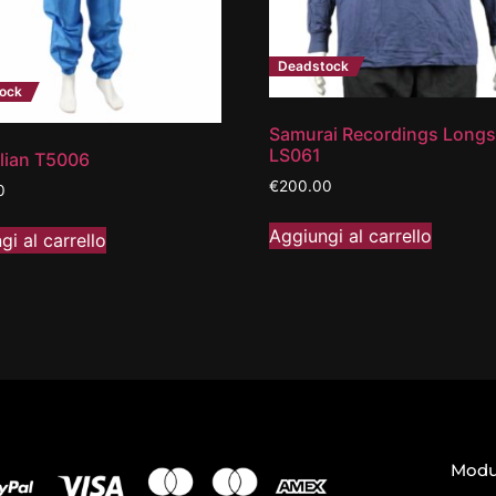
Deadstock
ock
Samurai Recordings Longs
LS061
lian T5006
€
200.00
0
Aggiungi al carrello
gi al carrello
Modul