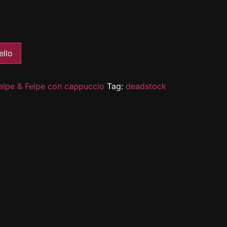
ello
elpe & Felpe con cappuccio
Tag:
deadstock