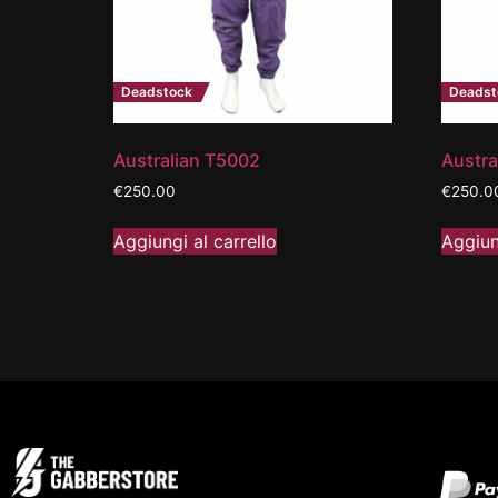
Deadstock
Deadst
Australian T5002
Austra
€
250.00
€
250.0
Aggiungi al carrello
Aggiun