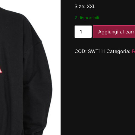
Size: XXL
2 disponibili
Aggiungi al carr
COD:
SWT111
Categoria:
F