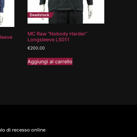
Deadstock
MC Raw “Nobody Harder”
leeve
Longsleeve LS011
€
200.00
Aggiungi al carrello
o di recesso online