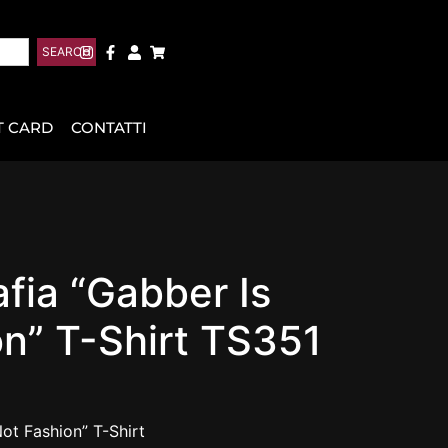
SEARCH
T CARD
CONTATTI
fia “Gabber Is
n” T-Shirt TS351
ot Fashion” T-Shirt