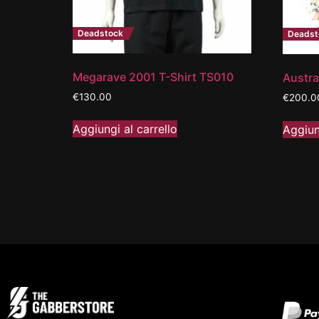
Deadstock
Deadst
Megarave 2001 T-Shirt TS010
Austra
€
130.00
€
200.0
Aggiungi al carrello
Aggiun