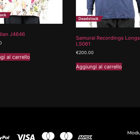
ock
Deadstock
lian J4646
Samurai Recordings Longs
0
LS061
€
200.00
gi al carrello
Aggiungi al carrello
Modul