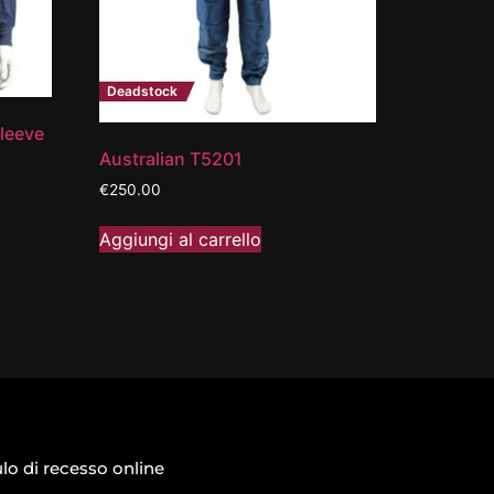
Deadstock
leeve
Australian T5201
€
250.00
Aggiungi al carrello
o di recesso online