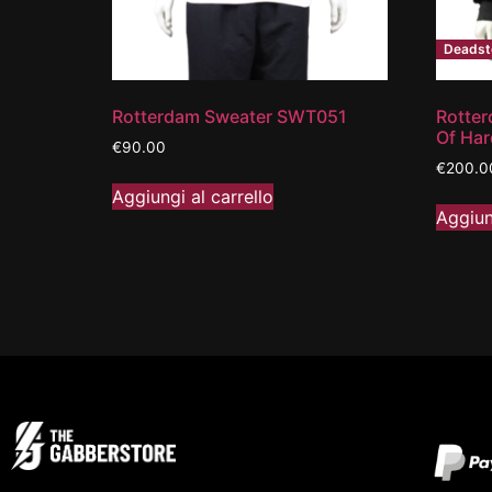
Deadst
Rotterdam Sweater SWT051
Rotter
Of Ha
€
90.00
€
200.0
Aggiungi al carrello
Aggiun