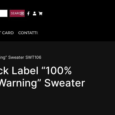
SEARCH
T CARD
CONTATTI
ning” Sweater SWT106
ck Label “100%
Warning” Sweater