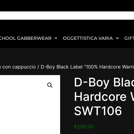
CHOOL GABBERWEAR
OGGETTISTICA VARIA
GIF
e con cappuccio
/ D-Boy Black Label “100% Hardcore War
D-Boy Bla
Hardcore 
SWT106
€
200.00