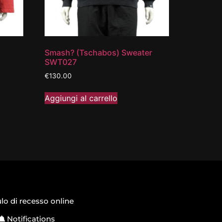
Smash? (Tschabos) Sweater
SWT027
€
130.00
Aggiungi al carrello
o di recesso online
Notifications