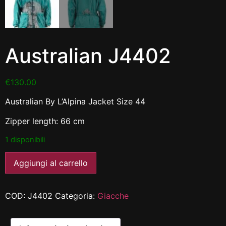
Australian J4402
€
130.00
Australian By L’Alpina Jacket Size 44
Zipper length: 66 cm
1 disponibili
Aggiungi al carrello
COD:
J4402
Categoria:
Giacche